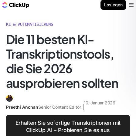
ClickUp Blog
Loslegen
Ope
KI & AUTOMATISIERUNG
Die 11 besten KI-
Transkriptionstools,
die Sie 2026
ausprobieren sollten
10. Januar 2026
Preethi Anchan
Senior Content Editor
Erhalten Sie sofortige Transkriptionen mit
ClickUp AI – Probieren Sie es aus