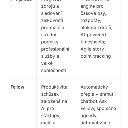
zdrojů a
engine pro
m
sledování
časové osy,
ziskovosti
rozpočty,
pro malé a
alokaci zdrojů;
střední
AI-powered
podniky,
timesheets;
profesionální
Agile story
služby a
point tracking
velké
společnosti
Fellow
Produktivita
Automatický
K
schůzek
přepis + shrnutí,
j
založená na
chatbot Ask
t
AI pro
Fellow, společné
p
startupy,
agendy,
t
malé a
automatizace
z