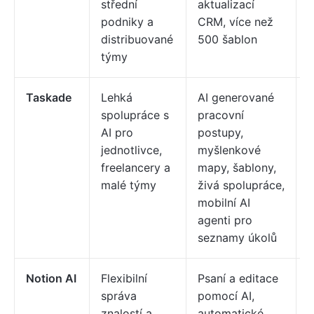
střední
aktualizací
1
podniky a
CRM, více než
U
distribuované
500 šablon
týmy
Taskade
Lehká
AI generované
K
spolupráce s
pracovní
j
AI pro
postupy,
t
jednotlivce,
myšlenkové
p
freelancery a
mapy, šablony,
t
malé týmy
živá spolupráce,
z
mobilní AI
2
agenti pro
seznamy úkolů
Notion AI
Flexibilní
Psaní a editace
K
správa
pomocí AI,
j
znalostí a
automatické
t