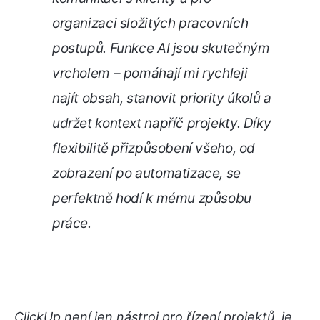
organizaci složitých pracovních
postupů. Funkce AI jsou skutečným
vrcholem – pomáhají mi rychleji
najít obsah, stanovit priority úkolů a
udržet kontext napříč projekty. Díky
flexibilitě přizpůsobení všeho, od
zobrazení po automatizace, se
perfektně hodí k mému způsobu
práce.
ClickUp není jen nástroj pro řízení projektů, je