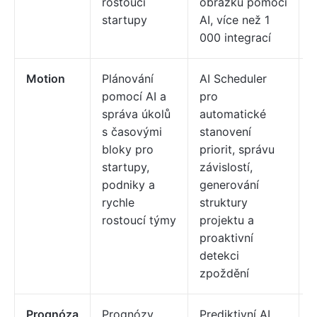
rostoucí
obrázků pomocí
startupy
AI, více než 1
000 integrací
Motion
Plánování
AI Scheduler
P
pomocí AI a
pro
t
správa úkolů
automatické
z
s časovými
stanovení
1
bloky pro
priorit, správu
startupy,
závislostí,
n
podniky a
generování
rychle
struktury
rostoucí týmy
projektu a
proaktivní
detekci
zpoždění
Prognóza
Prognózy
Prediktivní AI
C