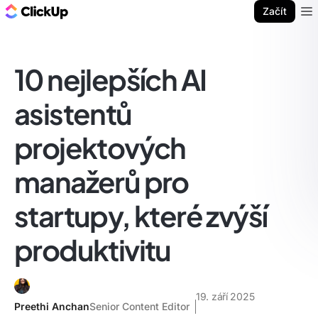
ClickUp blog
Začít
Ope
10 nejlepších AI
asistentů
projektových
manažerů pro
startupy, které zvýší
produktivitu
19. září 2025
Preethi Anchan
Senior Content Editor