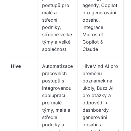
postupů pro
agendy, Copilot
t
malé a
pro generování
z
střední
obsahu,
1
podniky,
integrace
U
středně velké
Microsoft
týmy a velké
Copilot &
společnosti
Claude
Hive
Automatizace
HiveMind AI pro
K
pracovních
přeměnu
j
postupů s
poznámek na
t
integrovanou
úkoly, Buzz AI
p
spoluprací
pro otázky a
t
pro malé
odpovědi +
z
týmy, malé a
dashboardy,
$
střední
generování
podniky a
obsahu a