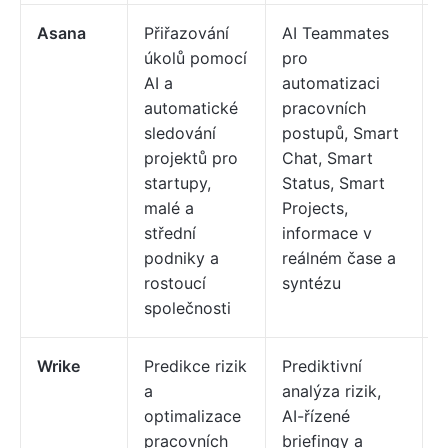
Asana
Přiřazování
AI Teammates
K
úkolů pomocí
pro
j
AI a
automatizaci
t
automatické
pracovních
p
sledování
postupů, Smart
t
projektů pro
Chat, Smart
z
startupy,
Status, Smart
1
malé a
Projects,
$
střední
informace v
podniky a
reálném čase a
rostoucí
syntézu
společnosti
Wrike
Predikce rizik
Prediktivní
K
a
analýza rizik,
j
optimalizace
AI-řízené
t
pracovních
briefingy a
p