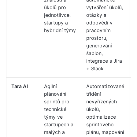
úkolů pro
vytváření úkolů,
p
jednotlivce,
otázky a
t
startupy a
odpovědi v
z
hybridní týmy
pracovním
1
prostoru,
generování
šablon,
integrace s Jira
+ Slack
Tara AI
Agilní
Automatizované
C
plánování
třídění
m
sprintů pro
nevyřízených
technické
úkolů,
týmy ve
optimalizace
startupech a
sprintového
malých a
plánu, mapování