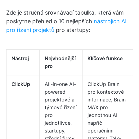
Zde je stručná srovnávací tabulka, která vám
poskytne přehled o 10 nejlepších
nástrojích AI
pro řízení projektů
pro startupy:
Nástroj
Nejvhodnější
Klíčové funkce
pro
ClickUp
All-in-one AI-
ClickUp Brain
powered
pro kontextové
z
projektové a
informace, Brain
p
týmové řízení
MAX pro
d
pro
jednotnou AI
p
jednotlivce,
napříč
startupy,
operačními
střední firmy
systémy, Talk-