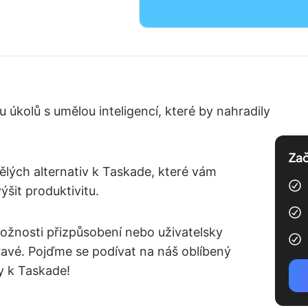
u úkolů s umělou inteligencí, které by nahradily
Zač
lých alternativ k Taskade, které vám
šit produktivitu.
možnosti přizpůsobení nebo uživatelsky
pravé. Pojďme se podívat na náš oblíbený
y k Taskade!