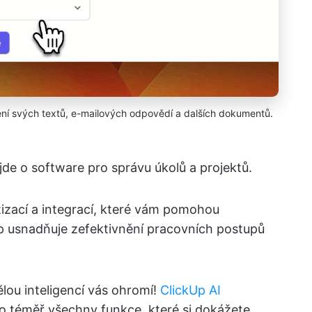
šení svých textů, e-mailových odpovědí a dalších dokumentů.
jde o software pro správu úkolů a projektů.
izací a integrací, které vám pomohou
kUp usnadňuje zefektivnění pracovních postupů
lou inteligencí vás ohromí!
ClickUp AI
ro téměř všechny funkce, které si dokážete