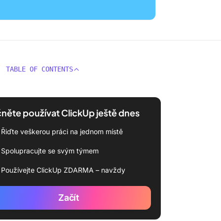
TABLE OF CONTENTS
něte používat ClickUp ještě dnes
Řiďte veškerou práci na jednom místě
Spolupracujte se svým týmem
Používejte ClickUp ZDARMA – navždy
Začít