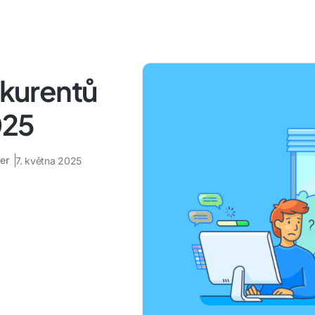
nkurentů
025
er
7. května 2025