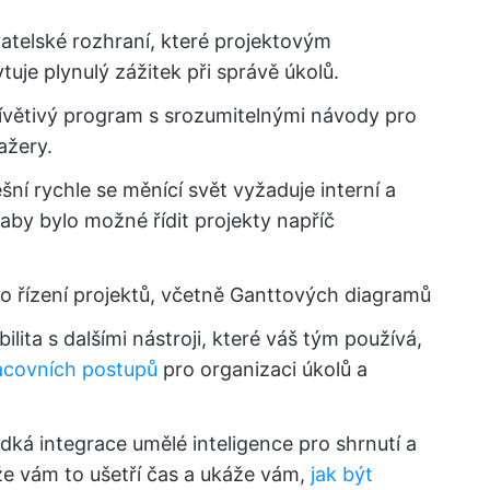
ivatelské rozhraní, které projektovým
e plynulý zážitek při správě úkolů.
řívětivý program s srozumitelnými návody pro
ažery.
šní rychle se měnící svět vyžaduje interní a
aby bylo možné řídit projekty napříč
ro řízení projektů, včetně Ganttových diagramů
ilita s dalšími nástroji, které váš tým používá,
acovních postupů
pro organizaci úkolů a
adká integrace umělé inteligence pro shrnutí a
e vám to ušetří čas a ukáže vám,
jak být