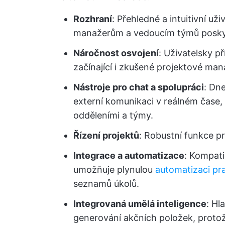
Rozhraní
: Přehledné a intuitivní už
manažerům a vedoucím týmů poskytuj
Náročnost osvojení
: Uživatelsky p
začínající i zkušené projektové man
Nástroje pro chat a spolupráci
: Dne
externí komunikaci v reálném čase, 
odděleními a týmy.
Řízení projektů
: Robustní funkce p
Integrace a automatizace
: Kompatib
umožňuje plynulou
automatizaci pr
seznamů úkolů.
Integrovaná umělá inteligence
: Hl
generování akčních položek, protož