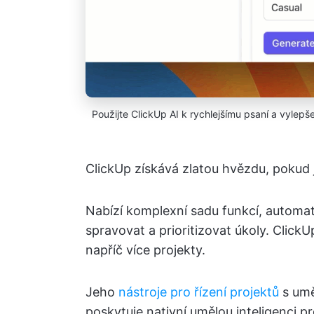
Použijte ClickUp AI k rychlejšímu psaní a vylep
ClickUp získává zlatou hvězdu, pokud 
Nabízí komplexní sadu funkcí, automat
spravovat a prioritizovat úkoly. Clic
napříč více projekty.
Jeho
nástroje pro řízení projektů
s umě
poskytuje nativní umělou inteligenci p