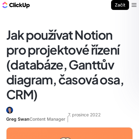
ClickUp blog
Začít
Ope
Jak používat Notion
pro projektové řízení
(databáze, Ganttův
diagram, časová osa,
CRM)
7. prosince 2022
Greg Swan
Content Manager