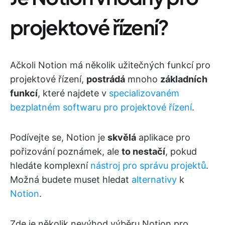
projektové řízení?
Ačkoli Notion má několik užitečných funkcí pro
projektové řízení,
postrádá
mnoho
základních
funkcí
, které najdete v
specializovaném
bezplatném softwaru pro projektové řízení
.
Podívejte se, Notion je
skvělá
aplikace pro
pořizování poznámek, ale
to nestačí
, pokud
hledáte komplexní
nástroj pro správu projektů
.
Možná budete muset hledat
alternativy
k
Notion
.
Zde je několik nevýhod výběru Notion pro