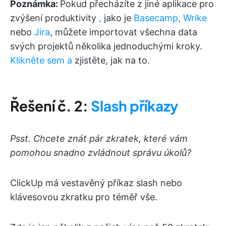
Poznámka:
Pokud přecházíte z jiné aplikace pro
zvýšení produktivity
,
jako je
Basecamp,
Wrike
nebo
Jira
, můžete importovat všechna data
svých projektů několika jednoduchými kroky.
Klikněte sem a
zjistěte, jak na to.
Řešení č. 2:
Slash příkazy
Psst. Chcete znát pár zkratek, které vám
pomohou snadno zvládnout správu úkolů?
ClickUp má vestavěný příkaz slash nebo
klávesovou zkratku pro téměř vše.