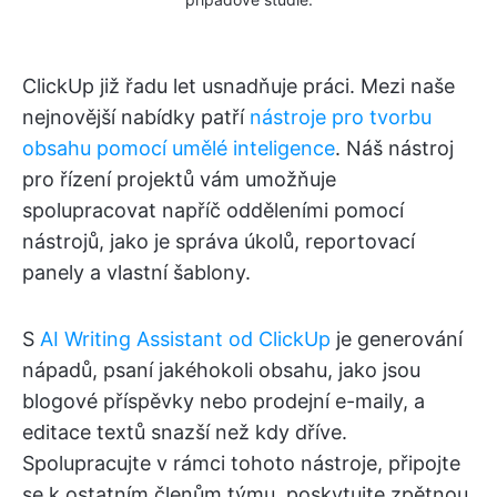
ClickUp již řadu let usnadňuje práci. Mezi naše
nejnovější nabídky patří
nástroje pro tvorbu
obsahu pomocí umělé inteligence
. Náš nástroj
pro řízení projektů vám umožňuje
spolupracovat napříč odděleními pomocí
nástrojů, jako je správa úkolů, reportovací
panely a vlastní šablony.
S
AI Writing Assistant od ClickUp
je generování
nápadů, psaní jakéhokoli obsahu, jako jsou
blogové příspěvky nebo prodejní e-maily, a
editace textů snazší než kdy dříve.
Spolupracujte v rámci tohoto nástroje, připojte
se k ostatním členům týmu, poskytujte zpětnou