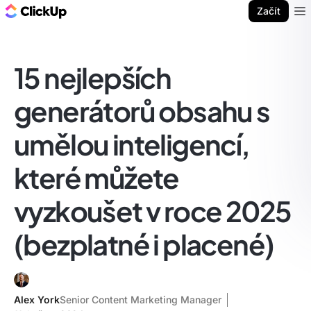
ClickUp blog
Začít
Ope
15 nejlepších
generátorů obsahu s
umělou inteligencí,
které můžete
vyzkoušet v roce 2025
(bezplatné i placené)
Alex York
Senior Content Marketing Manager