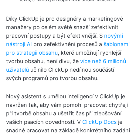
Díky ClickUp je pro designéry a marketingové
manažery po celém světě snazší zefektivnit
pracovní postupy a být efektivnější. S
novými
nástroji AI
pro zefektivnění procesů a
šablonami
pro strategii obsahu
, které umožňují rychlejší
tvorbu obsahu, není divu, že
více než 6 milionů
uživatelů
učinilo ClickUp nedílnou součástí
svých programů pro tvorbu obsahu.
Nový asistent s umělou inteligencí v ClickUp je
navržen tak, aby vám pomohl pracovat chytřeji
při tvorbě obsahu a ušetřit čas při zlepšování
vašich psacích dovedností. V
ClickUp Docs
je
snadné pracovat na základě konkrétního zadání