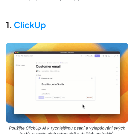
1.
ClickUp
Použijte ClickUp AI k rychlejšímu psaní a vylepšování svých
textů, e-mailových odpovědí a dalších materiálů.