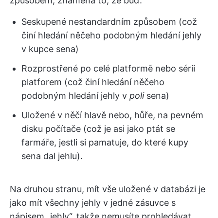
způsobem, znamená to, že buď:
Seskupené nestandardním způsobem (což
činí hledání něčeho podobným hledání jehly
v kupce sena)
Rozprostřené po celé platformě nebo sérii
platforem (což činí hledání něčeho
podobným hledání jehly v
poli
sena)
Uložené v něčí hlavě nebo, hůře, na pevném
disku počítače (což je asi jako ptát se
farmáře, jestli si pamatuje, do které kupy
sena dal jehlu).
Na druhou stranu, mít vše uložené v databázi je
jako mít všechny jehly v jedné zásuvce s
nápisem „jehly“, takže nemusíte prohledávat