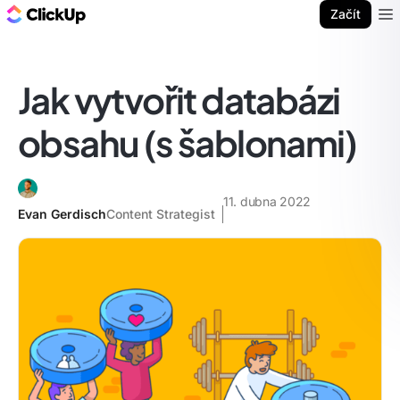
ClickUp blog
Začít
Ope
Jak vytvořit databázi
obsahu (s šablonami)
11. dubna 2022
Evan Gerdisch
Content Strategist