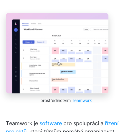
prostřednictvím
Teamwork
Teamwork je
software
pro spolupráci a
řízení
projektů
, který týmům pomáhá organizovat