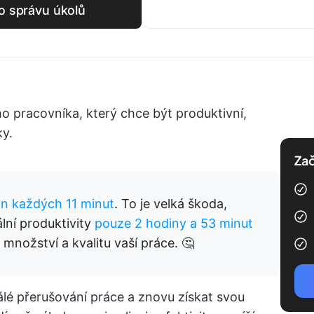
ro správu úkolů
ho pracovníka, který chce být produktivní,
ky.
Zač
n každých 11 minut
. To je velká škoda,
lní produktivity
pouze 2 hodiny a 53 minut
e množství a kvalitu vaší práce. 🤔
álé přerušování práce a znovu získat svou