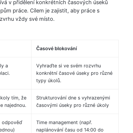
čívá v přidělení konkrétních časových úseků
m práce. Cílem je zajistit, aby práce s
zvrhu vždy své místo.
Časové blokování
ly a
Vyhraďte si ve svém rozvrhu
laci.
konkrétní časové úseky pro různé
typy úkolů.
koly tím, že
Strukturování dne s vyhrazenými
te najednou.
časovými úseky pro různé úkoly
. odpověď
Time management (např.
jednou)
naplánování času od 14:00 do