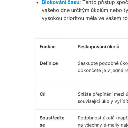
Blokování času
: Tento přístup spo
vašeho dne určitým úkolům nebo typů
vysokou prioritou měla ve vašem ro
Funkce
Seskupování úkolů
Definice
Seskupte podobné úko
dokončete je v jedné re
Cíl
Snižte přepínání mezi ú
související úkoly vyřídí
Soustřeďte
Podobnost úkolů (např
se
na všechny e-maily na