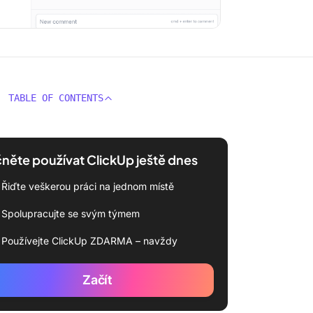
TABLE OF CONTENTS
něte používat ClickUp ještě dnes
Řiďte veškerou práci na jednom místě
Spolupracujte se svým týmem
Používejte ClickUp ZDARMA – navždy
Začít