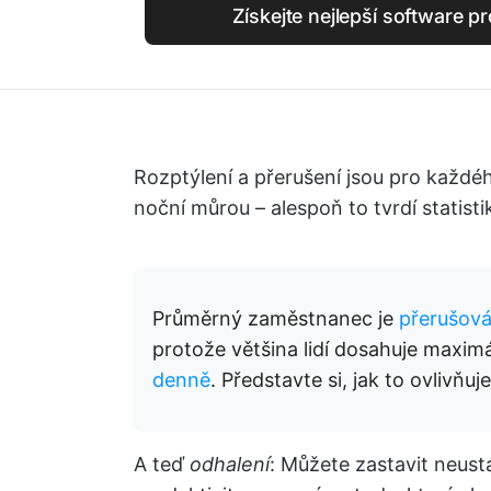
Získejte nejlepší software p
Rozptýlení a přerušení jsou pro každé
noční můrou – alespoň to tvrdí statisti
Průměrný zaměstnanec je
přerušová
protože většina lidí dosahuje maximá
denně
. Představte si, jak to ovlivňuj
A teď
odhalení
: Můžete zastavit neust