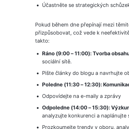
Účastněte se strategických schůze
Pokud během dne přepínají mezi těmito
přizpůsobovat, což vede k neefektivi
takto:
Ráno (9:00 – 11:00): Tvorba obsah
sociální sítě.
Pište články do blogu a navrhujte o
Poledne (11:30 – 12:30): Komunika
Odpovídejte na e-maily a zprávy
Odpoledne (14:00 – 15:30): Výzku
analyzujte konkurenci a naplánujte 
Prozkoumejte trendy v oboru, analyz