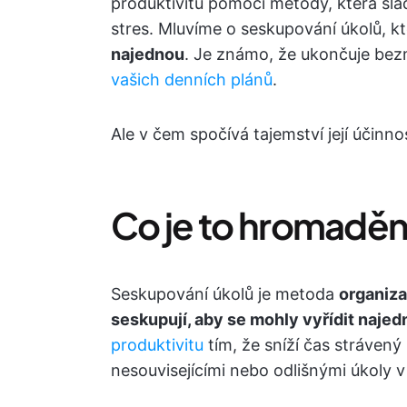
produktivitu pomocí metody, která sladí
stres. Mluvíme o seskupování úkolů, k
najednou
. Je známo, že ukončuje bezm
vašich denních plánů
.
Ale v čem spočívá tajemství její účinnos
Co je to hromaděn
Seskupování úkolů je metoda
organiza
seskupují, aby se mohly vyřídit naje
produktivitu
tím, že sníží čas strávený
nesouvisejícími nebo odlišnými úkoly 