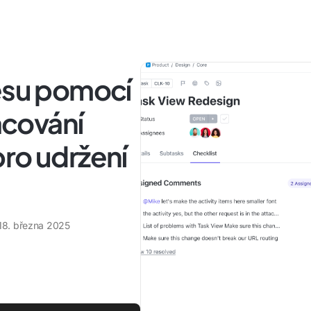
resu pomocí
cování
ro udržení
18. března 2025