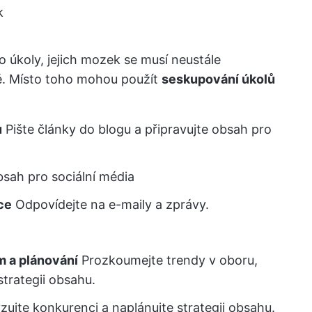
k
 úkoly, jejich mozek se musí neustále
tě. Místo toho mohou použít
seskupování úkolů
u
Pište články do blogu a připravujte obsah pro
bsah pro sociální média
ce
Odpovídejte na e-maily a zprávy.
m a plánování
Prozkoumejte trendy v oboru,
strategii obsahu.
ujte konkurenci a naplánujte strategii obsahu.