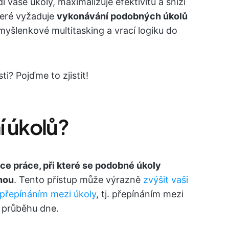
 vaše úkoly, maximalizuje efektivitu a sníží
teré vyžaduje
vykonávání podobných úkolů
yšlenkové multitasking a vrací logiku do
ti? Pojďme to zjistit!
í úkolů?
ce práce, při které se podobné úkoly
dnou
. Tento přístup může výrazně
zvýšit vaši
přepínáním mezi úkoly
, tj. přepínáním mezi
v průběhu dne.