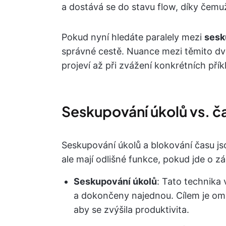
a dostává se do stavu flow, díky čemuž
Pokud nyní hledáte paralely mezi
sesk
správné cestě. Nuance mezi těmito 
projeví až při zvážení konkrétních přík
Seskupování úkolů vs. č
Seskupování úkolů a blokování času js
ale mají odlišné funkce, pokud jde o z
Seskupování úkolů
: Tato technika 
a dokončeny najednou. Cílem je omez
aby se zvýšila produktivita.