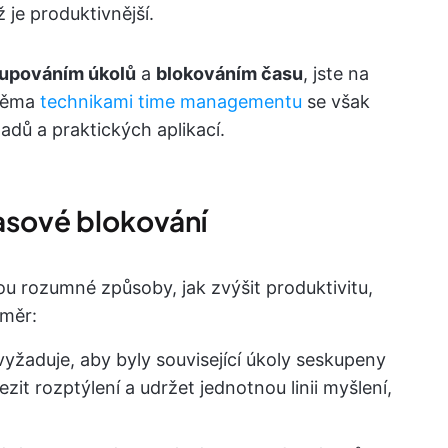
 je produktivnější.
upováním úkolů
a
blokováním času
, jste na
dvěma
technikami time managementu
se však
ladů a praktických aplikací.
asové blokování
ou rozumné způsoby, jak zvýšit produktivitu,
áměr:
vyžaduje, aby byly související úkoly seskupeny
it rozptýlení a udržet jednotnou linii myšlení,