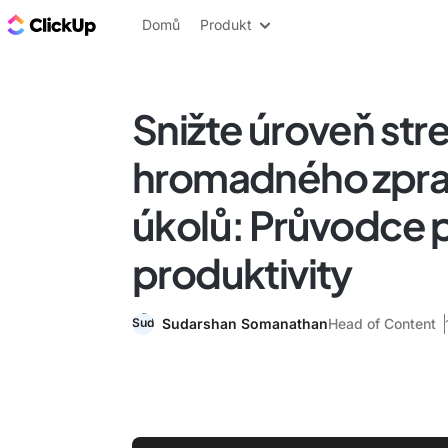
ClickUp blog
Domů
Produkt
Snižte úroveň st
hromadného zpra
úkolů: Průvodce p
produktivity
Sudarshan Somanathan
Head of Content