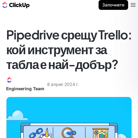
ClickUp блог
Започнете
Ope
Pipedrive срещу Trello:
кой инструмент за
табла е най-добър?
8 април 2024 г.
Engineering Team