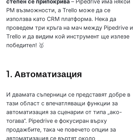
степен се припокрива
– Pipedrive има някои
PM възможности, а Trello може да се
използва като CRM платформа. Нека да
проведем три кръга на мач между Pipedrive и
Trello и да видим кой инструмент ще излезе
победител! 🥇
1. Автоматизация
И двамата съперници се представят добре в
тази област с впечатляващи функции за
автоматизация за сценарии от типа „ако-
тогава“. Pipedrive е фокусиран върху
продажбите, така че повечето опции за
автоматизация се въртят около