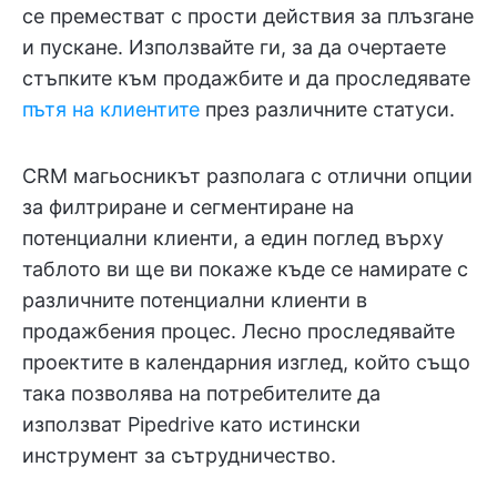
се преместват с прости действия за плъзгане
и пускане. Използвайте ги, за да очертаете
стъпките към продажбите и да проследявате
пътя на клиентите
през различните статуси.
CRM магьосникът разполага с отлични опции
за филтриране и сегментиране на
потенциални клиенти, а един поглед върху
таблото ви ще ви покаже къде се намирате с
различните потенциални клиенти в
продажбения процес. Лесно проследявайте
проектите в календарния изглед, който също
така позволява на потребителите да
използват Pipedrive като истински
инструмент за сътрудничество.