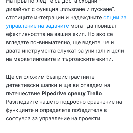
На пръв поглед те са доста сходни –
дизайнът с функция „плъзгане и пускане“,
стотиците интеграции и надеждните
опции за
управление на задачите
могат да повишат
ефективността на вашия екип. Но ако се
вгледате по-внимателно, ще видите, че и
двата инструмента служат за уникални цели
на маркетинговите и търговските екипи.
Ще си сложим безпристрастните
детективски шапки и ще ви отведем на
пътешествие
Pipedrive срещу Trello
.
Разгледайте нашето подробно сравнение на
функциите и определете победителя в
софтуера за управление на проекти.