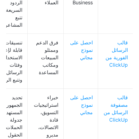
Business
العملاء
الردود
السريعة،
تتبع
المشاعر
قالب
احصل على
فرق الدعم
تنسيقات
الرسائل
نموذج
وممثلو
قابلة لإعادة
الفورية من
مجاني
المبيعات
الاستخدام،
ClickUp
ومكاتب
وفئات
المساعدة
الرسائل،
وتتبع الردود
قالب
احصل على
خبراء
تحديد
مصفوفة
نموذج
استراتيجيات
الجمهور
الرسائل من
مجاني
التسويق،
المستهدف،
ClickUp
قادة
جدولة
الاتصالات،
الحملات،
مديرو
الحقول