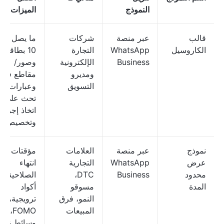
النموذج
الميزات
قالب
عبر منصة
شركات
ما يصل إلى
الكاروسيل
WhatsApp
التجارة
10 بطاقات
Business
الإلكترونية
وصور/
ومديرو
مقاطع فيدي
التسويق
وعبارات
تحث على
اتخاذ إجراء
وتخصيص
نموذج
عبر منصة
العلامات
مؤقتات
عرض
WhatsApp
التجارية
انتهاء
محدود
Business
DTC،
الصلاحية،
المدة
مسوقو
أكواد
النمو، فرق
ترويجية،
المبيعات
FOMO،
وسائط غنية