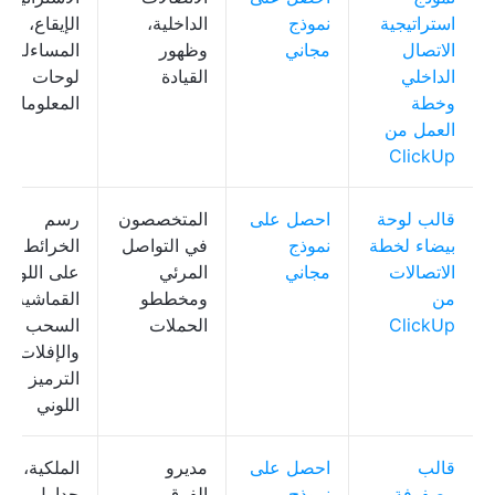
استراتيجية
نموذج
الداخلية،
الإيقاع،
الاتصال
مجاني
وظهور
المساءلة،
الداخلي
القيادة
لوحات
وخطة
المعلومات
العمل من
ClickUp
قالب لوحة
احصل على
المتخصصون
رسم
بيضاء لخطة
نموذج
في التواصل
الخرائط
الاتصالات
مجاني
المرئي
على اللوحة
من
ومخططو
القماشية،
ClickUp
الحملات
السحب
والإفلات،
الترميز
اللوني
قالب
احصل على
مديرو
الملكية،
مصفوفة
نموذج
الفرق،
جداول