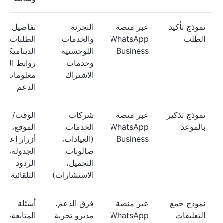
نموذج تأكيد
عبر منصة
التجزئة
تفاصيل
الطلب
WhatsApp
والخدمات
الطلبات
Business
اللوجستية
الديناميكية،
وخدمات
روابط التتبع
الاشتراك
معلومات
الدعم
نموذج تذكير
عبر منصة
شركات
الوقت/
بالموعد
WhatsApp
الخدمات
الموقع،
Business
(العيادات،
أزرار إعادة
صالونات
الجدولة،
التجميل،
الردود
الاستشارات)
التلقائية
نموذج جمع
عبر منصة
فرق الدعم،
أسئلة
التعليقات
WhatsApp
مديرو تجربة
المتابعة،