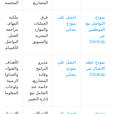
المشاريع
المخصصة
نموذج
احصل على
فرق
ملكية
التواصل مع
نموذج
العمليات
المهام،
الموظفين
مجاني
والموارد
مراجعة سي
من
البشرية
العمل،
ClickUp
والتسويق
التواصل مع
الأقسام
نموذج خطة
احصل على
مديرو
الأهداف
الاتصال من
نموذج
البرامج
والقنوات
ClickUp
مجاني
وقادة
والجداول
المشاريع،
الزمنية
خاصة عند
ولوحات
التعامل مع
المعلومات
إدارة التغيير
نموذج
احصل على
الاتصالات
الاستراتيجية