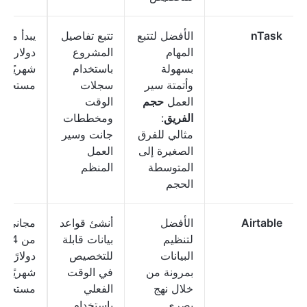
nTask
الأفضل لتتبع
تتبع تفاصيل
المهام
المشروع
دولارات
بسهولة
باستخدام
شهريًا ل
وأتمتة سير
سجلات
مستخدم
العمل
حجم
الوقت
الفريق
:
ومخططات
مثالي للفرق
جانت وسير
الصغيرة إلى
العمل
المتوسطة
المنظم
الحجم
Airtable
الأفضل
أنشئ قواعد
مجاني؛ ي
لتنظيم
بيانات قابلة
من 24
البيانات
للتخصيص
دولارًا
بمرونة من
في الوقت
شهريًا ل
خلال نهج
الفعلي
مستخدم
بصري
باستخدام