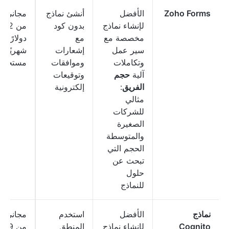
Zoho Forms
الأفضل
أنشئ نماذج
مجاني؛ ي
لإنشاء نماذج
بدون كود
من 12
مخصصة مع
مع
دولارًا
سير عمل
إشعارات
شهريًا ل
وتكاملات
وموافقات
مستخدم
آلية
حجم
وتوقيعات
الفريق
:
إلكترونية
مثالي
للشركات
الصغيرة
والمتوسطة
الحجم التي
تبحث عن
حلول
للنماذج
نماذج
الأفضل
استخدم
مجاني؛ ي
Cognito
لإنشاء نماذج
المنطق
من 19