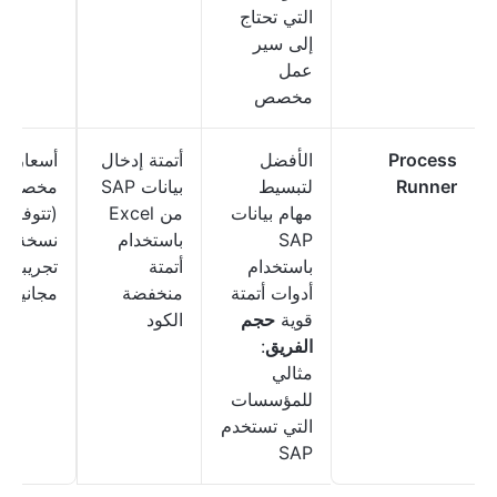
التي تحتاج
إلى سير
عمل
مخصص
Process
الأفضل
أتمتة إدخال
أسعار
Runner
لتبسيط
بيانات SAP
مخصصة
مهام بيانات
من Excel
(تتوفر
SAP
باستخدام
نسخة
باستخدام
أتمتة
تجريبية
أدوات أتمتة
منخفضة
مجانية)
قوية
حجم
الكود
الفريق
:
مثالي
للمؤسسات
التي تستخدم
SAP