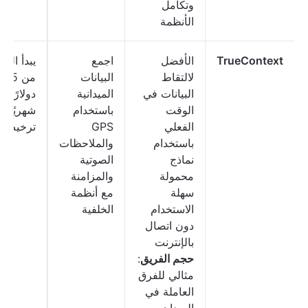
وتكامل
الأنظمة
TrueContext
الأفضل
اجمع
يبدأ الس
لالتقاط
البيانات
من 25
البيانات في
الميدانية
دولارًا
الوقت
باستخدام
شهريًا ل
الفعلي
GPS
ترخيص
باستخدام
والملاحظات
نماذج
الصوتية
محمولة
والمزامنة
سهلة
مع أنظمة
الاستخدام
الخلفية
دون اتصال
بالإنترنت
حجم الفريق
:
مثالي للفرق
العاملة في