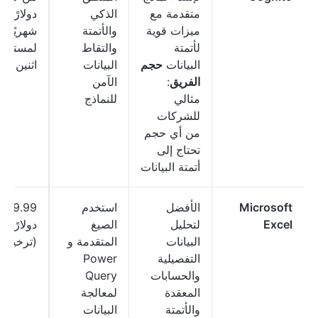
متقدمة مع
الذكي
دولارًا
ميزات قوية
والأتمتة
شهريًا
لأتمتة
والتقاط
لمستخدم
البيانات
حجم
البيانات
اثنين
الفريق
:
الآمن
مثالي
للنماذج
للشركات
من أي حجم
تحتاج إلى
أتمتة البيانات
Microsoft
الأفضل
استخدم
179.99
Excel
لتحليل
الصيغ
دولارًا
البيانات
المتقدمة و
(ترخيص)
التفصيلية
Power
والحسابات
Query
المعقدة
لمعالجة
والأتمتة
البيانات