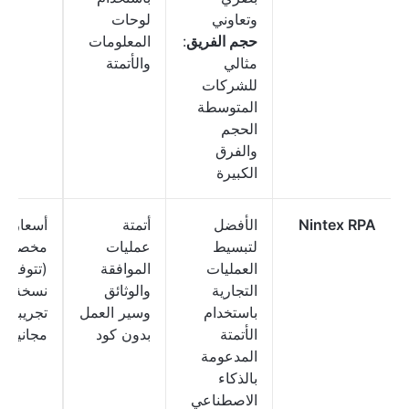
وتعاوني
لوحات
حجم الفريق
:
المعلومات
مثالي
والأتمتة
للشركات
المتوسطة
الحجم
والفرق
الكبيرة
Nintex RPA
الأفضل
أتمتة
أسعار
لتبسيط
عمليات
مخصصة
العمليات
الموافقة
(تتوفر
التجارية
والوثائق
نسخة
باستخدام
وسير العمل
تجريبية
الأتمتة
بدون كود
مجانية)
المدعومة
بالذكاء
الاصطناعي