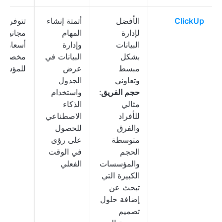
ClickUp
الأفضل
أتمتة إنشاء
تتوفر خ
لإدارة
المهام
مجانية؛
البيانات
وإدارة
أسعار
بشكل
البيانات في
مخصصة
مبسط
عرض
للمؤسس
وتعاوني
الجدول
حجم الفريق
:
واستخدام
مثالي
الذكاء
للأفراد
الاصطناعي
والفرق
للحصول
متوسطة
على رؤى
الحجم
في الوقت
والمؤسسات
الفعلي
الكبيرة التي
تبحث عن
إضافة حلول
تصميم