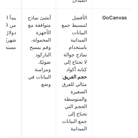
الميدان
GoCanvas
الأفضل
أنشئ نماذج
يبدأ الس
لتبسيط جمع
متوافقة مع
من 49
البيانات
الأجهزة
دولارًا
الميدانية
المحمولة،
شهريًا ل
باستخدام
وقم بمسح
مستخدم
نماذج جوالة
الباركود
لا تحتاج إلى
ضوئيًا،
كتابة أكواد
ومزامنة
حجم الفريق
:
البيانات في
مثالي للفرق
وضع
الصغيرة
والمتوسطة
الحجم التي
تحتاج إلى
جمع البيانات
الميدانية