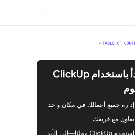
TABLE OF CONT
ابدأ باستخدام ClickUp
وم
إدارة جميع أعمالك في مكان واحد
تعاون مع فريقك
استخدم ClickUp مجانًا—إلى الأبد