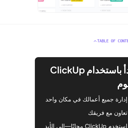
TABLE OF CONT
ابدأ باستخدام ClickUp
وم
إدارة جميع أعمالك في مكان واحد
تعاون مع فريقك
استخدم ClickUp مجانًا—إلى الأبد