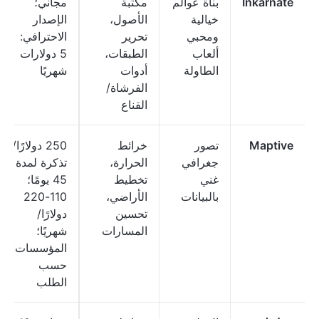
Inkarnate
بناة عوالم
مكتبة
مجاني؛
خيالية
الأصول،
الإصدار
ومحبي
تحرير
الاحترافي:
ألعاب
الطبقات،
5 دولارات
الطاولة
أدوات
شهريًا
الفرشاة/
القناع
Maptive
تصور
خرائط
250 دولارًا/
جغرافي
الحرارة،
تذكرة لمدة
غني
تخطيط
45 يومًا؛
بالبيانات
الأراضي،
110-220
تحسين
دولارًا/
المسارات
شهريًا؛
المؤسسات:
حسب
الطلب