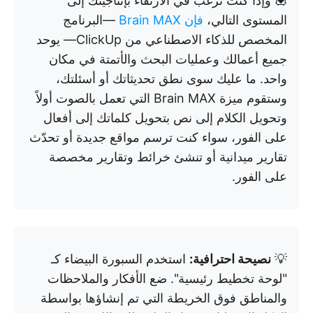
💟 وإذا كنت ترغب في الارتقاء بإنتاجيتك إلى
المستوى التالي،
فإن Brain MAX
—البرنامج
المخصص للذكاء الاصطناعي من ClickUp— يوحد
جميع أعمالك وعمليات البحث والأتمتة في مكان
واحد. ما عليك سوى نطق تحديثاتك أو أسئلتك،
وستقوم ميزة Brain MAX التي تعمل بالصوت أولاً
وتحويل الكلام إلى نص بتحويل كلماتك إلى أفعال
على الفور، سواء كنت ترسم مواقع جديدة أو تحدّث
تقارير ميدانية أو تنشئ خرائط وتقارير مخصصة
على الفور.
💡
نصيحة احترافية:
استخدم السبورة البيضاء كـ
"لوحة تخطيط رئيسية". ضع الأفكار والملاحظات
والمناطق فوق الخريطة التي تم إنشاؤها بواسطة