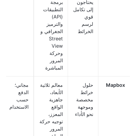
يحتاجون
برمجة
إلى تكامل
التطبيقات
قوي
(API)
لرسم
والترميز
الخرائط
الجغرافي و
Street
View
وحركة
المرور
المباشرة
Mapbox
حلول
معالم ثلاثية
مجاني؛
خرائط
الأبعاد،
الدفع
مخصصة
جاهزية
حسب
وموجهة
الواقع
الاستخدام
نحو الأداء
المعزز،
توجيه حركة
المرور