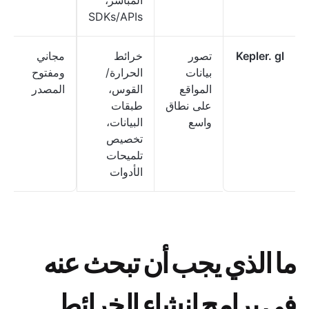
المباشر،
SDKs/APIs
Kepler. gl
تصور
خرائط
مجاني
بيانات
الحرارة/
ومفتوح
المواقع
القوس،
المصدر
على نطاق
طبقات
واسع
البيانات،
تخصيص
تلميحات
الأدوات
ما الذي يجب أن تبحث عنه
في برامج إنشاء الخرائط