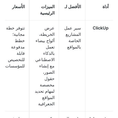
أداة
الأفضل لـ
الميزات
الأسعار
الرئيسية
ClickUp
سير عمل
عرض
تتوفر خطة
المشاريع
الخريطة،
مجانية؛
الخاصة
ألواح بيضاء
خطط
بالمواقع
تعمل
مدفوعة
بالذكاء
قابلة
الاصطناعي
للتخصيص
مع إنشاء
للمؤسسات
الصور،
حقول
مخصصة
لمهام تحديد
المواقع
الجغرافية