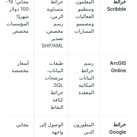
خرائط
المعلمون
خرائط
مجاني؛ 19-
Scribble
ومنظمو
متساوية
100 دولار
الفعاليات
الزمن،
شهريًا؛
ومصممو
رسم
المؤسسات:
المسارات
مخصص،
مخصص
تصدير
SHP/KML
ArcGIS
رسم
طبقات
أسعار
Online
خرائط
البيانات،
مخصصة
البيانات
مرشحات
المكانية
SQL،
المعقدة
خرائط
كثافة
النقاط
خرائط
المطورون
الوصول إلى
مجاني
Google
الذين
واجهة