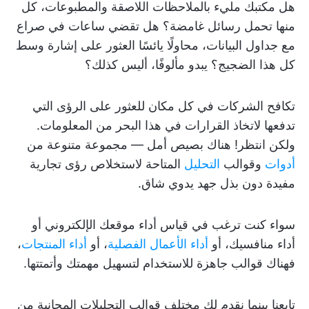
هل مكتبك مليء بالملاحظات اللاصقة والمطبوعات، كل
منها تحمل رسائل غامضة؟ هل تقضي ساعات في صراع
مع جداول البيانات، محاولًا يائسًا العثور على إشارة وسط
كل هذا الضجيج؟ يبدو مألوفًا، أليس كذلك؟
تكافح الشركات في كل مكان للعثور على الرؤى التي
تدفعها لاتخاذ القرارات في هذا البحر من المعلومات.
ولكن انتظر! هناك بصيص أمل — مجموعة متنوعة من
أدوات
وقوالب
التحليل
المتاحة لاستخلاص رؤى تجارية
مفيدة دون بذل جهد يدوي شاق.
سواء كنت ترغب في قياس أداء موقعك الإلكتروني أو
أداء منافسيك، أو
أداء الأعمال الفصلية
، أو
أداء المنتجات
،
فهناك قوالب جاهزة للاستخدام لتسهيل مهمتك وأتمتتها.
تابعنا بينما نقدم لك مختلف قوالب التحليلات المجانية من