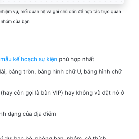
nhiệm vụ, mối quan hệ và ghi chú dán để hợp tác trực quan
i nhóm của bạn
c
mẫu kế hoạch sự kiện
phù hợp nhất
ài, bảng tròn, bảng hình chữ U, bảng hình chữ
(hay còn gọi là bàn VIP) hay không và đặt nó ở
ình dạng của địa điểm
 dụ: bạn bè, phòng ban, nhóm, sở thích