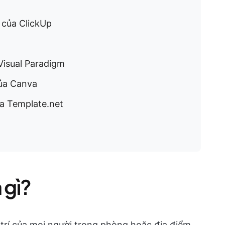
 của ClickUp
Visual Paradigm
của Canva
ủa Template.net
 gì?
 trí của mọi người trong phòng hoặc địa điểm.