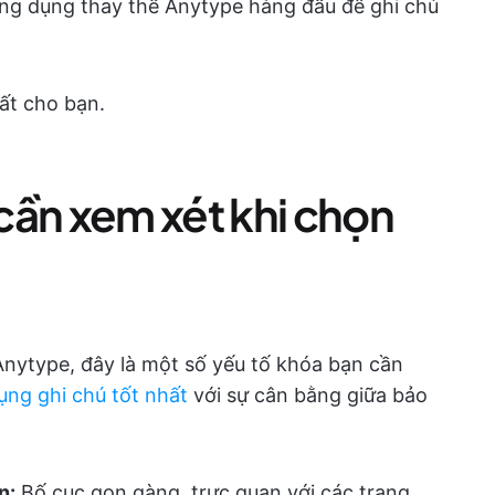
ứng dụng thay thế Anytype hàng đầu để ghi chú
hất cho bạn.
cần xem xét khi chọn
nytype, đây là một số yếu tố khóa bạn cần
ụng ghi chú tốt nhất
với sự cân bằng giữa bảo
n:
Bố cục gọn gàng, trực quan với các trang