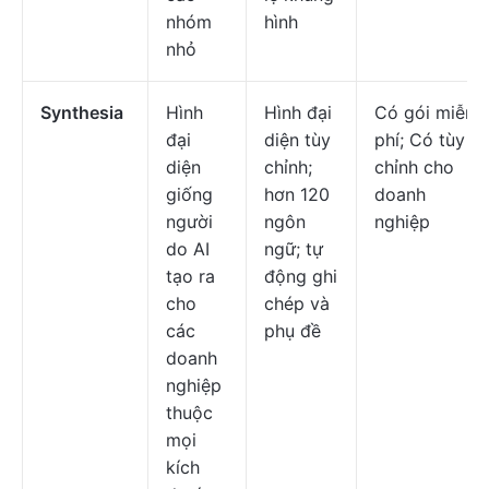
nhóm
hình
nhỏ
Synthesia
Hình
Hình đại
Có gói miễn
đại
diện tùy
phí; Có tùy
diện
chỉnh;
chỉnh cho
giống
hơn 120
doanh
người
ngôn
nghiệp
do AI
ngữ; tự
tạo ra
động ghi
cho
chép và
các
phụ đề
doanh
nghiệp
thuộc
mọi
kích