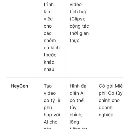
trình
video
làm
tích hợp
việc
(Clips);
cho
cộng tác
các
thời gian
nhóm
thực
có kích
thước
khác
nhau
HeyGen
Tạo
Hình đại
Có gói Miễn
video
diện AI
phí; Có tùy
có tỷ lệ
có thể
chỉnh cho
phù
tùy
doanh
hợp với
chỉnh;
nghiệp
AI cho
lồng