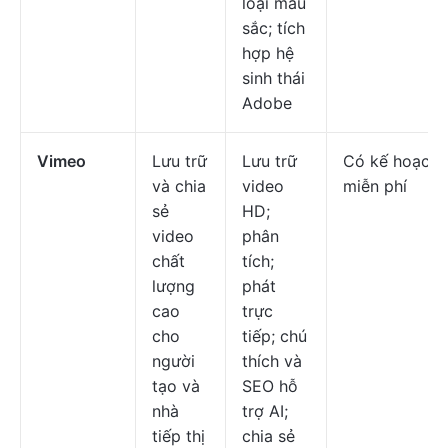
loại màu
sắc; tích
hợp hệ
sinh thái
Adobe
Vimeo
Lưu trữ
Lưu trữ
Có kế hoạch
và chia
video
miễn phí
sẻ
HD;
video
phân
chất
tích;
lượng
phát
cao
trực
cho
tiếp; chú
người
thích và
tạo và
SEO hỗ
nhà
trợ AI;
tiếp thị
chia sẻ