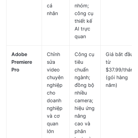
cá
nhóm;
nhân
công cụ
thiết kế
AI trực
quan
Adobe
Chỉnh
Công cụ
Giá bắt đầu
Premiere
sửa
tiêu
từ
Pro
video
chuẩn
$37.99/tháng
chuyên
ngành;
(gói hàng
nghiệp
đồng bộ
năm)
cho
nhiều
doanh
camera;
nghiệp
hiệu ứng
và cơ
nâng
quan
cao và
lớn
phân