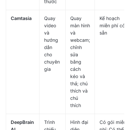
thước
Camtasia
Quay
Quay
Kế hoạch
video
màn hình
miễn phí có
và
và
sẵn
hướng
webcam;
dẫn
chỉnh
cho
sửa
chuyên
bằng
gia
cách
kéo và
thả; chú
thích và
chú
thích
DeepBrain
Trình
Hình đại
Có gói miễn
AI
chiếu
diện
phí; Có thể