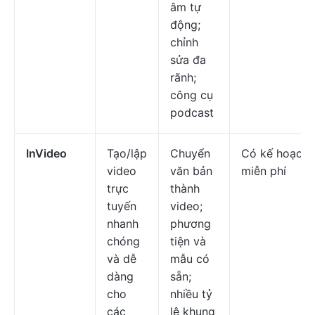
âm tự
động;
chỉnh
sửa đa
rãnh;
công cụ
podcast
InVideo
Tạo/lập
Chuyển
Có kế hoạch
video
văn bản
miễn phí
trực
thành
tuyến
video;
nhanh
phương
chóng
tiện và
và dễ
mẫu có
dàng
sẵn;
cho
nhiều tỷ
các
lệ khung