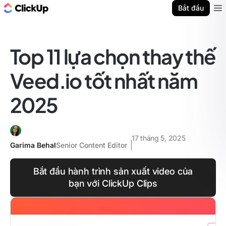
ClickUp Blog
Bắt đầu
Ope
Top 11 lựa chọn thay thế
Veed.io tốt nhất năm
2025
17 tháng 5, 2025
Garima Behal
Senior Content Editor
Bắt đầu hành trình sản xuất video của
bạn với ClickUp Clips