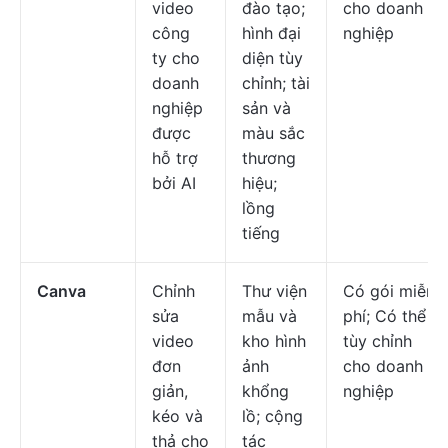
video
đào tạo;
cho doanh
công
hình đại
nghiệp
ty cho
diện tùy
doanh
chỉnh; tài
nghiệp
sản và
được
màu sắc
hỗ trợ
thương
bởi AI
hiệu;
lồng
tiếng
Canva
Chỉnh
Thư viện
Có gói miễn
sửa
mẫu và
phí; Có thể
video
kho hình
tùy chỉnh
đơn
ảnh
cho doanh
giản,
khổng
nghiệp
kéo và
lồ; cộng
thả cho
tác