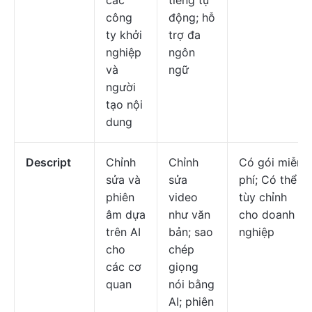
các
tiếng tự
công
động; hỗ
ty khởi
trợ đa
nghiệp
ngôn
và
ngữ
người
tạo nội
dung
Descript
Chỉnh
Chỉnh
Có gói miễn
sửa và
sửa
phí; Có thể
phiên
video
tùy chỉnh
âm dựa
như văn
cho doanh
trên AI
bản; sao
nghiệp
cho
chép
các cơ
giọng
quan
nói bằng
AI; phiên