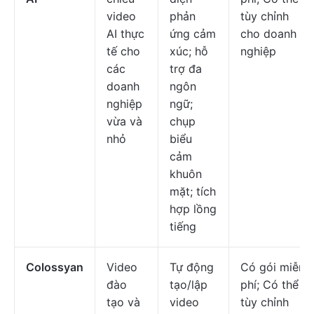
video
phản
tùy chỉnh
AI thực
ứng cảm
cho doanh
tế cho
xúc; hỗ
nghiệp
các
trợ đa
doanh
ngôn
nghiệp
ngữ;
vừa và
chụp
nhỏ
biểu
cảm
khuôn
mặt; tích
hợp lồng
tiếng
Colossyan
Video
Tự động
Có gói miễn
đào
tạo/lập
phí; Có thể
tạo và
video
tùy chỉnh