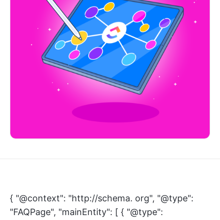
{ "@context": "http://schema. org", "@type":
"FAQPage", "mainEntity": [ { "@type":