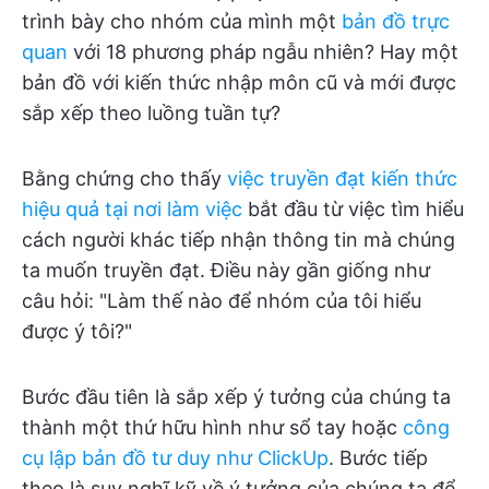
trình bày cho nhóm của mình một
bản đồ trực
quan
với 18 phương pháp ngẫu nhiên? Hay một
bản đồ với kiến thức nhập môn cũ và mới được
sắp xếp theo luồng tuần tự?
Bằng chứng cho thấy
việc truyền đạt kiến thức
hiệu quả tại nơi làm việc
bắt đầu từ việc tìm hiểu
cách người khác tiếp nhận thông tin mà chúng
ta muốn truyền đạt. Điều này gần giống như
câu hỏi: "Làm thế nào để nhóm của tôi hiểu
được ý tôi?"
Bước đầu tiên là sắp xếp ý tưởng của chúng ta
thành một thứ hữu hình như sổ tay hoặc
công
cụ lập bản đồ tư duy như ClickUp
. Bước tiếp
theo là suy nghĩ kỹ về ý tưởng của chúng ta để