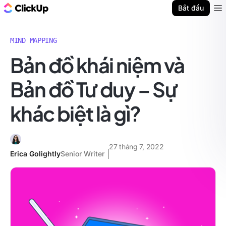
ClickUp Blog
Bắt đầu
Ope
MIND MAPPING
Bản đồ khái niệm và
Bản đồ Tư duy – Sự
khác biệt là gì?
27 tháng 7, 2022
Erica Golightly
Senior Writer