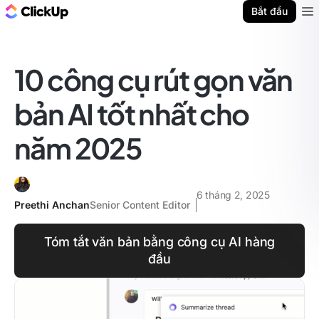
ClickUp Blog
Bắt đầu
Ope
10 công cụ rút gọn văn
bản AI tốt nhất cho
năm 2025
6 tháng 2, 2025
Preethi Anchan
Senior Content Editor
Tóm tắt văn bản bằng công cụ AI hàng
đầu