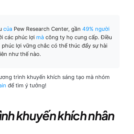
ứu
của
Pew Research Center, gần
49% người
ới các phúc lợi
mà
công ty họ cung cấp. Điều
phúc lợi vững chắc có thể thúc đẩy sự hài
iên như thế nào.
hương trình khuyến khích sáng tạo mà nhóm
ain
để tìm ý tưởng!
rình khuyến khích nhân