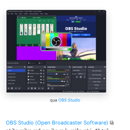
qua
OBS Studio
OBS Studio (Open Broadcaster Software)
là