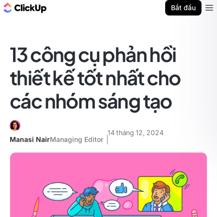
ClickUp Blog
Bắt đầu
Ope
13 công cụ phản hồi
thiết kế tốt nhất cho
các nhóm sáng tạo
14 tháng 12, 2024
Manasi Nair
Managing Editor