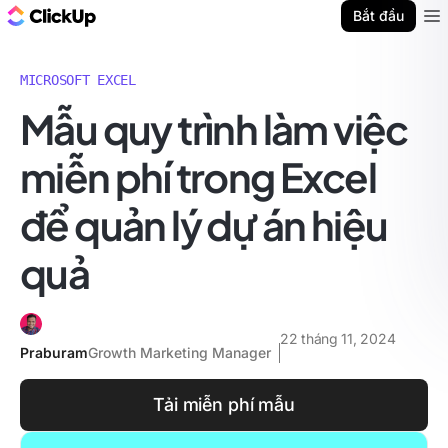
ClickUp Blog
Bắt đầu
Ope
MICROSOFT EXCEL
Mẫu quy trình làm việc
miễn phí trong Excel
để quản lý dự án hiệu
quả
22 tháng 11, 2024
Praburam
Growth Marketing Manager
Tải miễn phí mẫu