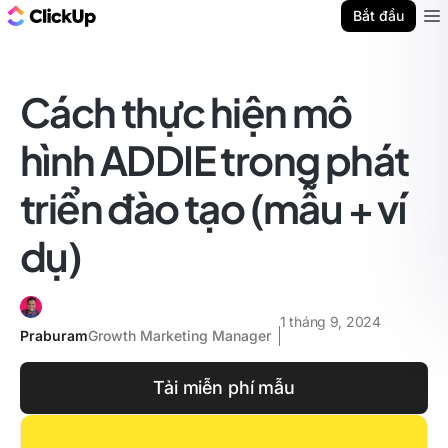
ClickUp Blog
Bắt đầu
Ope
Cách thực hiện mô
hình ADDIE trong phát
triển đào tạo (mẫu + ví
dụ)
1 tháng 9, 2024
Praburam
Growth Marketing Manager
Tải miễn phí mẫu