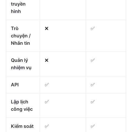
truyền
hình
Trò
❌
✅
chuyện /
Nhắn tin
Quản lý
❌
✅
nhiệm vụ
API
✅
✅
Lập lịch
✅
✅
công việc
Kiểm soát
✅
✅