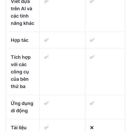
Viết dựa
✅
✅
trên AI và
các tính
năng khác
Hợp tác
✅
✅
Tích hợp
✅
✅
với các
công cụ
của bên
thứ ba
Ứng dụng
✅
✅
di động
Tài liệu
✅
❌