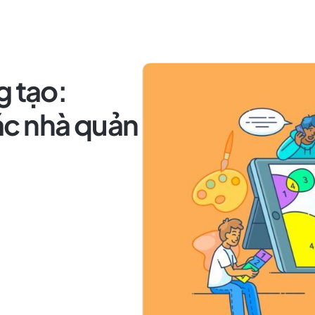
g tạo:
c nhà quản