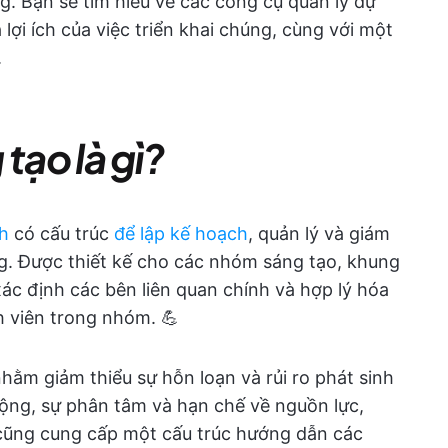
g. Bạn sẽ tìm hiểu về các công cụ quản lý dự
 lợi ích của việc triển khai chúng, cùng với một
.
tạo là gì?
nh
có cấu trúc
để lập kế hoạch
, quản lý và giám
ng. Được thiết kế cho các nhóm sáng tạo, khung
 xác định các bên liên quan chính và hợp lý hóa
h viên trong nhóm. 💪
hằm giảm thiểu sự hỗn loạn và rủi ro phát sinh
rộng, sự phân tâm và hạn chế về nguồn lực,
 cũng cung cấp một cấu trúc hướng dẫn các