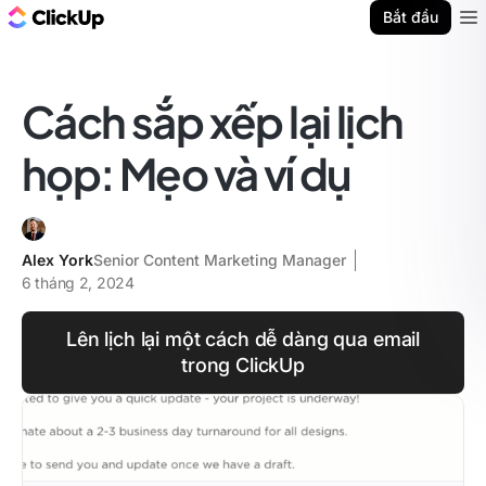
ClickUp Blog
Bắt đầu
Ope
Cách sắp xếp lại lịch
họp: Mẹo và ví dụ
Alex York
Senior Content Marketing Manager
6 tháng 2, 2024
Lên lịch lại một cách dễ dàng qua email
trong ClickUp