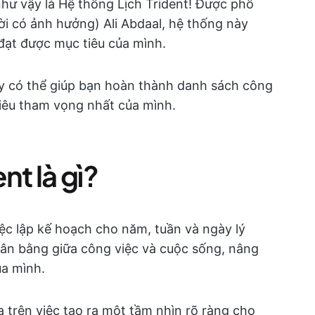
ư vậy là Hệ thống Lịch Trident! Được phổ
ời có ảnh hưởng) Ali Abdaal, hệ thống này
đạt được mục tiêu của mình.
 có thể giúp bạn hoàn thành danh sách công
iêu tham vọng nhất của mình.
nt là gì?
iệc lập kế hoạch cho năm, tuần và ngày lý
cân bằng giữa công việc và cuộc sống, nâng
ủa mình.
 trên việc tạo ra một tầm nhìn rõ ràng cho