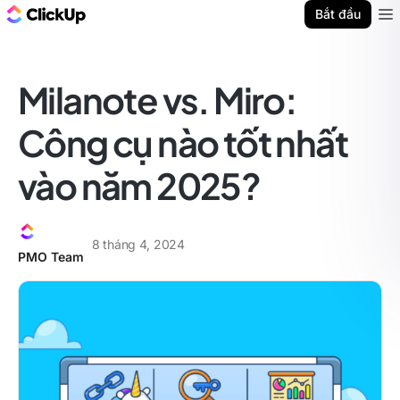
ClickUp Blog
Bắt đầu
Ope
Milanote vs. Miro:
Công cụ nào tốt nhất
vào năm 2025?
8 tháng 4, 2024
PMO Team