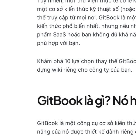
Tuy nhiên, một thư viện thực tế có lẽ 
một cơ sở kiến thức kỹ thuật số (hoặ
thể truy cập từ mọi nơi. GitBook là 
kiến thức phổ biến nhất, nhưng nếu n
phẩm SaaS hoặc bạn không đủ khả năng
phù hợp với bạn.
Khám phá 10 lựa chọn thay thế GitBoo
dựng wiki riêng cho công ty của bạn.
GitBook là gì? Nó 
GitBook là một công cụ cơ sở kiến thức
năng của nó được thiết kế dành riêng 