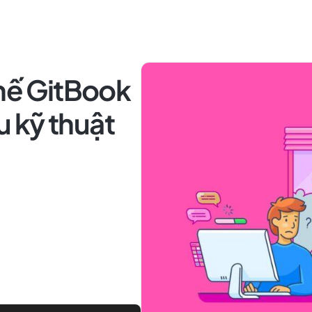
thế GitBook
ệu kỹ thuật