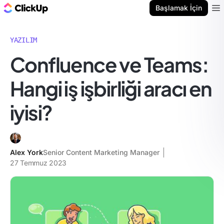
ClickUp Blog
Başlamak İçin
Ope
YAZILIM
Confluence ve Teams:
Hangi iş işbirliği aracı en
iyisi?
Alex York
Senior Content Marketing Manager
27 Temmuz 2023