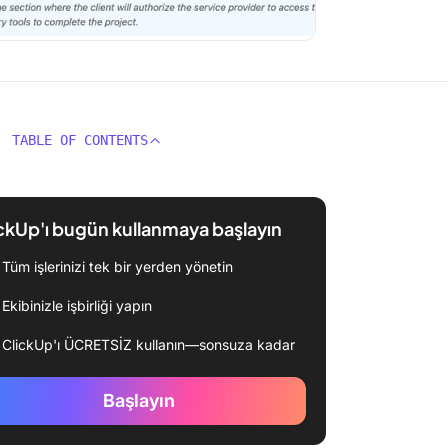
TABLE OF CONTENTS
ckUp'ı bugün kullanmaya başlayın
Tüm işlerinizi tek bir yerden yönetin
Ekibinizle işbirliği yapın
ClickUp'ı ÜCRETSİZ kullanın—sonsuza kadar
Başlayın