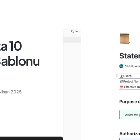
a 10
 Şablonu
Nisan 2025