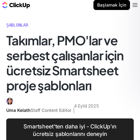
ClickUp Blog
Başlamak İçin
Ope
ŞABLONLAR
Takımlar, PMO'lar ve
serbest çalışanlar için
ücretsiz Smartsheet
proje şablonları
4 Eylül 2025
Uma Kelath
Staff Content Editor
Smartsheet'ten daha iyi - ClickUp'ın
ücretsiz şablonlarını deneyin