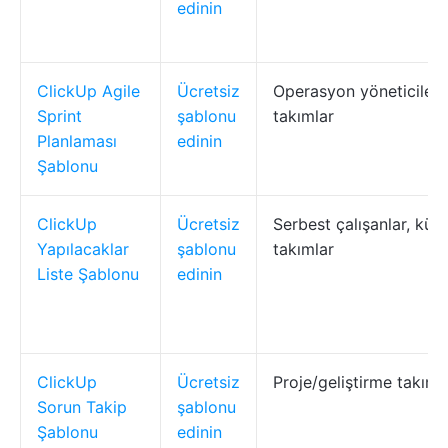
edinin
ClickUp Agile
Ücretsiz
Operasyon yöneticileri,
Sprint
şablonu
takımlar
Planlaması
edinin
Şablonu
ClickUp
Ücretsiz
Serbest çalışanlar, küç
Yapılacaklar
şablonu
takımlar
Liste Şablonu
edinin
ClickUp
Ücretsiz
Proje/geliştirme takımla
Sorun Takip
şablonu
Şablonu
edinin