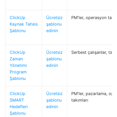
ClickUp
Ücretsiz
PM'ler, operasyon takım
Kaynak Tahsis
şablonu
Şablonu
edinin
ClickUp
Ücretsiz
Serbest çalışanlar, takı
Zaman
şablonu
Yönetimi
edinin
Program
Şablonu
ClickUp
Ücretsiz
PM'ler, pazarlama, op
SMART
şablonu
takımları
Hedefleri
edinin
Şablonu