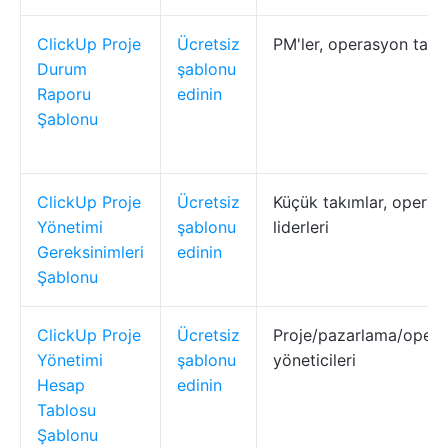
ClickUp Proje
Ücretsiz
PM'ler, operasyon takım
Durum
şablonu
Raporu
edinin
Şablonu
ClickUp Proje
Ücretsiz
Küçük takımlar, opera
Yönetimi
şablonu
liderleri
Gereksinimleri
edinin
Şablonu
ClickUp Proje
Ücretsiz
Proje/pazarlama/oper
Yönetimi
şablonu
yöneticileri
Hesap
edinin
Tablosu
Şablonu