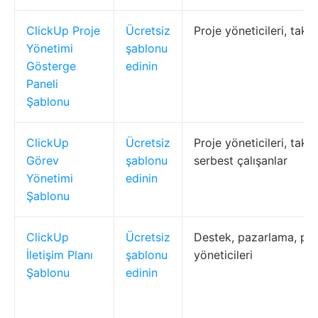
ClickUp Proje
Ücretsiz
Proje yöneticileri, takım
Yönetimi
şablonu
Gösterge
edinin
Paneli
Şablonu
ClickUp
Ücretsiz
Proje yöneticileri, takım
Görev
şablonu
serbest çalışanlar
Yönetimi
edinin
Şablonu
ClickUp
Ücretsiz
Destek, pazarlama, pro
İletişim Planı
şablonu
yöneticileri
Şablonu
edinin