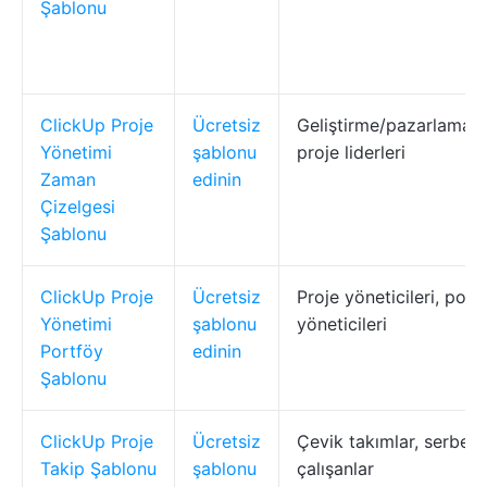
Şablonu
ClickUp Proje
Ücretsiz
Geliştirme/pazarlama ta
Yönetimi
şablonu
proje liderleri
Zaman
edinin
Çizelgesi
Şablonu
ClickUp Proje
Ücretsiz
Proje yöneticileri, port
Yönetimi
şablonu
yöneticileri
Portföy
edinin
Şablonu
ClickUp Proje
Ücretsiz
Çevik takımlar, serbest
Takip Şablonu
şablonu
çalışanlar