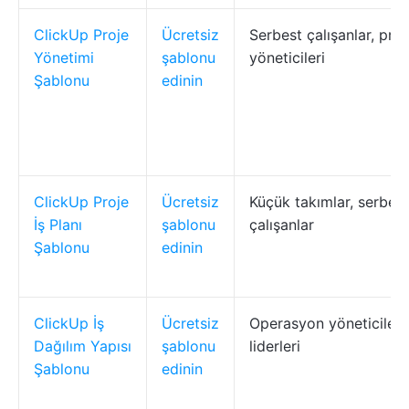
ClickUp Proje
Ücretsiz
Serbest çalışanlar, proj
Yönetimi
şablonu
yöneticileri
Şablonu
edinin
ClickUp Proje
Ücretsiz
Küçük takımlar, serbest
İş Planı
şablonu
çalışanlar
Şablonu
edinin
ClickUp İş
Ücretsiz
Operasyon yöneticileri
Dağılım Yapısı
şablonu
liderleri
Şablonu
edinin