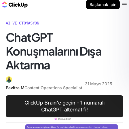
ClickUp Blog
Başlamak İçin
Ope
AI VE OTOMASYON
ChatGPT
Konuşmalarını Dışa
Aktarma
31 Mayıs 2025
Pavitra M
Content Operations Specialist
ClickUp Brain'e geçin - 1 numaralı
ChatGPT alternatifi!