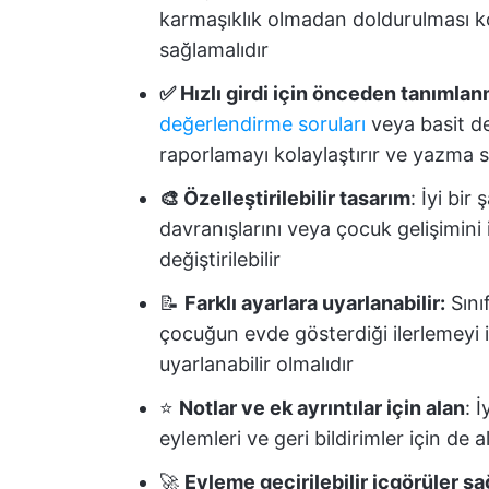
karmaşıklık olmadan doldurulması k
sağlamalıdır
✅ Hızlı girdi için önceden tanımlan
değerlendirme soruları
veya basit de
raporlamayı kolaylaştırır ve yazma sü
🎨 Özelleştirilebilir tasarım
: İyi bir
davranışlarını veya çocuk gelişimini 
değiştirilebilir
📝
Farklı ayarlara uyarlanabilir:
Sınıf
çocuğun evde gösterdiği ilerlemeyi iz
uyarlanabilir olmalıdır
⭐
Notlar ve ek ayrıntılar için alan
: 
eylemleri ve geri bildirimler için de 
🚀
Eyleme geçirilebilir içgörüler sa