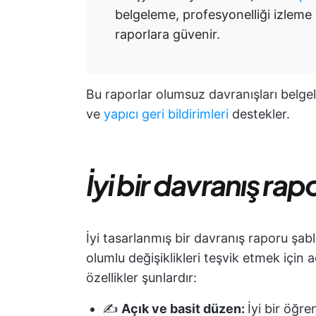
belgeleme, profesyonelliği izleme 
raporlara güvenir.
Bu raporlar olumsuz davranışları belgeler
ve
yapıcı geri bildirimleri
destekler.
İyi bir davranış ra
İyi tasarlanmış bir davranış raporu şab
olumlu değişiklikleri teşvik etmek için 
özellikler şunlardır:
✍️
Açık ve basit düzen:
İyi bir öğr