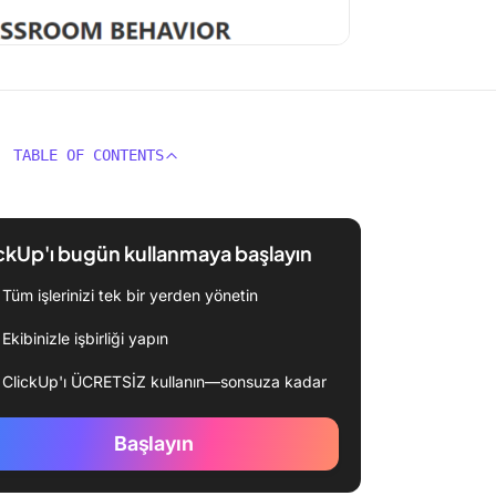
TABLE OF CONTENTS
ckUp'ı bugün kullanmaya başlayın
Tüm işlerinizi tek bir yerden yönetin
Ekibinizle işbirliği yapın
ClickUp'ı ÜCRETSİZ kullanın—sonsuza kadar
Başlayın