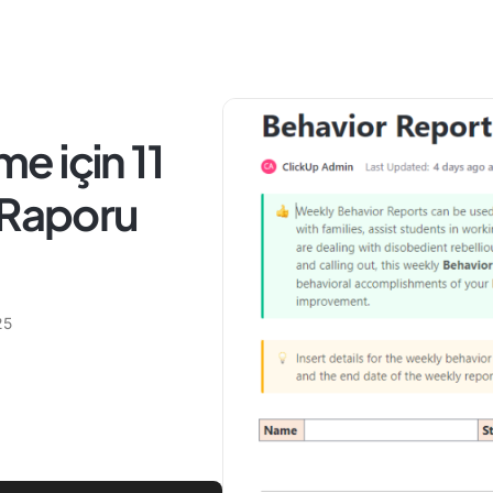
me için 11
 Raporu
25