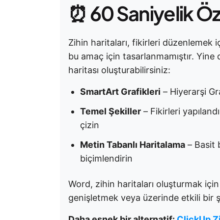
⏰ 60 Saniyelik Ö
Zihin haritaları, fikirleri düzenlemek
bu amaç için tasarlanmamıştır. Yine d
haritası oluşturabilirsiniz:
SmartArt Grafikleri
– Hiyerarşi Gr
Temel Şekiller
– Fikirleri yapıland
çizin
Metin Tabanlı Haritalama
– Basit 
biçimlendirin
Word, zihin haritaları oluşturmak içi
genişletmek veya üzerinde etkili bir şe
Daha esnek bir alternatif:
ClickUp Zi