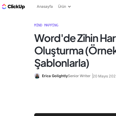
ClickUp Blog
Anasayfa
Ürün
MIND MAPPING
Word'de Zihin Hari
Oluşturma (Örnek
Şablonlarla)
Erica Golightly
Senior Writer
20 Mayıs 202