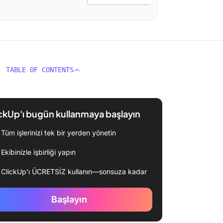
TABLE OF CONTENTS
ckUp'ı bugün kullanmaya başlayın
Tüm işlerinizi tek bir yerden yönetin
Ekibinizle işbirliği yapın
ClickUp'ı ÜCRETSİZ kullanın—sonsuza kadar
Başlayın