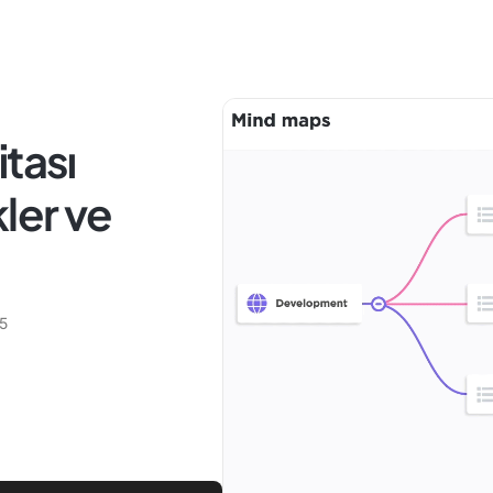
tası
ler ve
5