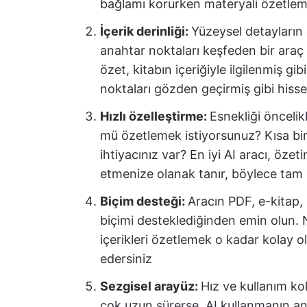
bağlamı korurken materyali özetleme
İçerik derinliği:
Yüzeysel detayların
anahtar noktaları keşfeden bir araç 
özet, kitabın içeriğiyle ilgilenmiş g
noktaları gözden geçirmiş gibi hiss
Hızlı özelleştirme:
Esnekliği öncelik
mü özetlemek istiyorsunuz? Kısa bir 
ihtiyacınız var? En iyi AI aracı, öze
etmenize olanak tanır, böylece tam o
Biçim desteği:
Aracın PDF, e-kitap, 
biçimi desteklediğinden emin olun. N
içerikleri özetlemek o kadar kolay 
edersiniz
Sezgisel arayüz:
Hız ve kullanım ko
çok uzun sürerse, AI kullanmanın an