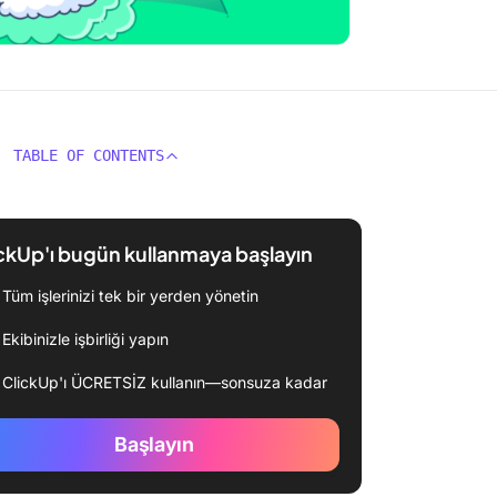
TABLE OF CONTENTS
ckUp'ı bugün kullanmaya başlayın
Tüm işlerinizi tek bir yerden yönetin
Ekibinizle işbirliği yapın
ClickUp'ı ÜCRETSİZ kullanın—sonsuza kadar
Başlayın