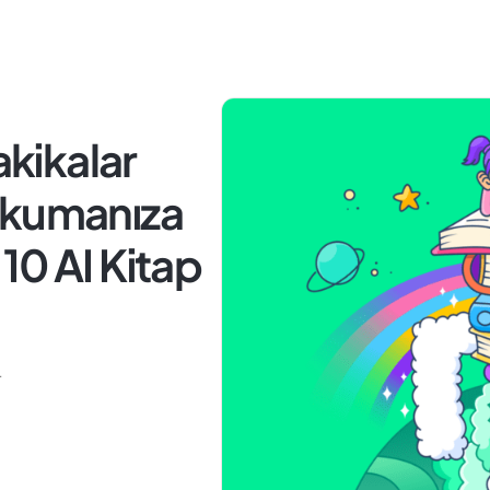
akikalar
Okumanıza
10 AI Kitap
4