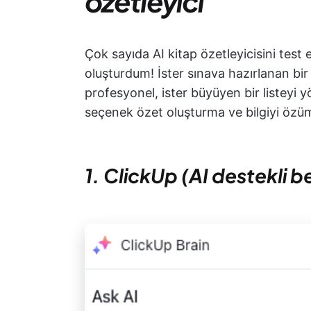
özetleyici
Çok sayıda AI kitap özetleyicisini test e
oluşturdum! İster sınava hazırlanan bir
profesyonel, ister büyüyen bir listeyi 
seçenek özet oluşturma ve bilgiyi özüm
1. ClickUp (AI destekli be