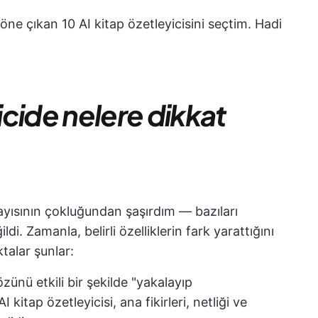
ne çıkan 10 AI kitap özetleyicisini seçtim. Hadi
yicide nelere dikkat
yısının çokluğundan şaşırdım — bazıları
ldi. Zamanla, belirli özelliklerin fark yarattığını
talar şunlar:
özünü etkili bir şekilde "yakalayıp
 kitap özetleyicisi, ana fikirleri, netliği ve