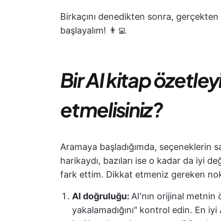
Birkaçını denedikten sonra, gerçekten ö
başlayalım! 👨‍💻
Bir AI kitap özetle
etmelisiniz?
Aramaya başladığımda, seçeneklerin sa
harikaydı, bazıları ise o kadar da iyi deği
fark ettim. Dikkat etmeniz gereken nok
AI doğruluğu:
AI'nın orijinal metnin 
yakalamadığını" kontrol edin. En iyi AI