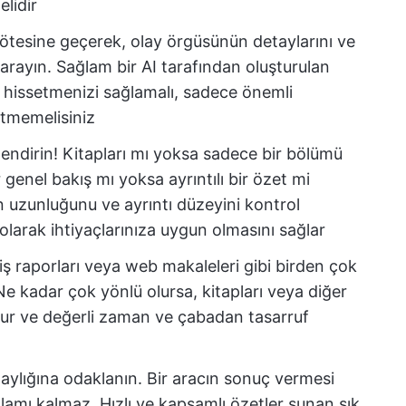
lidir
 ötesine geçerek, olay örgüsünün detaylarını ve
arayın. Sağlam bir AI tarafından oluşturulan
ibi hissetmenizi sağlamalı, sadece önemli
etmemelisiniz
lendirin! Kitapları mı yoksa sadece bir bölümü
genel bakış mı yoksa ayrıntılı bir özet mi
tin uzunluğunu ve ayrıntı düzeyini kontrol
larak ihtiyaçlarınıza uygun olmasını sağlar
iş raporları veya web makaleleri gibi birden çok
e kadar çok yönlü olursa, kitapları veya diğer
olur ve değerli zaman ve çabadan tasarruf
laylığına odaklanın. Bir aracın sonuç vermesi
lamı kalmaz. Hızlı ve kapsamlı özetler sunan şık