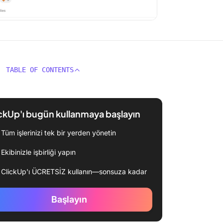
TABLE OF CONTENTS
ckUp'ı bugün kullanmaya başlayın
Tüm işlerinizi tek bir yerden yönetin
Ekibinizle işbirliği yapın
ClickUp'ı ÜCRETSİZ kullanın—sonsuza kadar
Başlayın