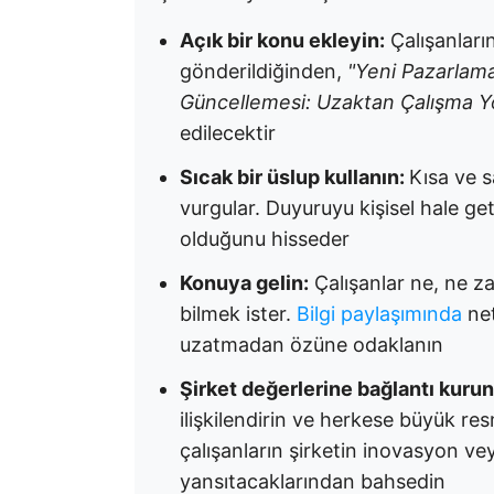
Açık bir konu ekleyin:
Çalışanları
gönderildiğinden,
"Yeni Pazarlam
Güncellemesi: Uzaktan Çalışma Y
edilecektir
Sıcak bir üslup kullanın:
Kısa ve s
vurgular. Duyuruyu kişisel hale ge
olduğunu hisseder
Konuya gelin:
Çalışanlar ne, ne z
bilmek ister.
Bilgi paylaşımında
net
uzatmadan özüne odaklanın
Şirket değerlerine bağlantı kurun
ilişkilendirin ve herkese büyük res
çalışanların şirketin inovasyon ve
yansıtacaklarından bahsedin