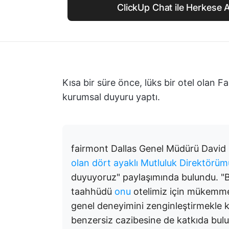
ClickUp Chat ile Herkese 
Kısa bir süre önce, lüks bir otel olan F
kurumsal duyuru yaptı.
fairmont Dallas Genel Müdürü David S
olan dört ayaklı Mutluluk Direktörüm
duyuyoruz" paylaşımında bulundu. "Bo
taahhüdü
onu
otelimiz için mükemmel 
genel deneyimini zenginleştirmekle k
benzersiz cazibesine de katkıda bul