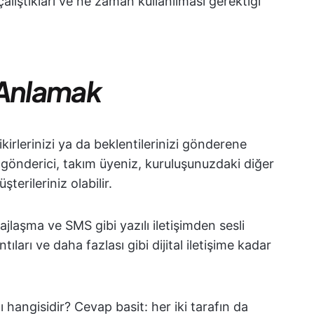
l çalıştıkları ve ne zaman kullanılması gerektiği
ı Anlamak
kirlerinizi ya da beklentilerinizi gönderene
u gönderici, takım üyeniz, kuruluşunuzdaki diğer
şterileriniz olabilir.
jlaşma ve SMS gibi yazılı iletişimden sesli
ları ve daha fazlası gibi dijital iletişime kadar
ı hangisidir? Cevap basit: her iki tarafın da