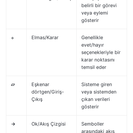
belirli bir görevi
veya eylemi
gösterir
⬦
Elmas/Karar
Genellikle
evet/hayır
seçenekleriyle bir
karar noktasını
temsil eder
▱
Eşkenar
Sisteme giren
dörtgen/Giriş-
veya sistemden
Çıkış
çıkan verileri
gösterir
→
Ok/Akış Çizgisi
Semboller
arasındaki akış