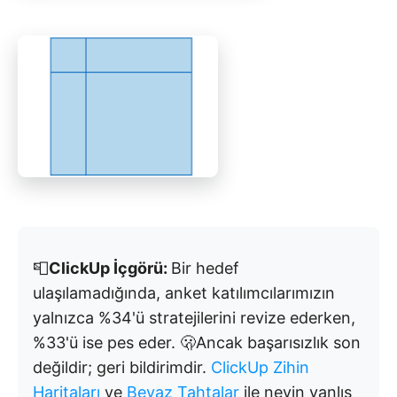
📮
ClickUp İçgörü:
Bir hedef
ulaşılamadığında, anket katılımcılarımızın
yalnızca %34'ü stratejilerini revize ederken,
%33'ü ise pes eder. 🫢Ancak başarısızlık son
değildir; geri bildirimdir.
ClickUp Zihin
Haritaları
ve
Beyaz Tahtalar
ile neyin yanlış