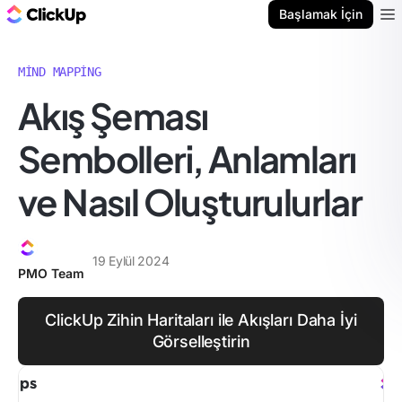
ClickUp Blog
Başlamak İçin
Ope
MIND MAPPING
Akış Şeması
Sembolleri, Anlamları
ve Nasıl Oluşturulurlar
19 Eylül 2024
PMO Team
ClickUp Zihin Haritaları ile Akışları Daha İyi
Görselleştirin