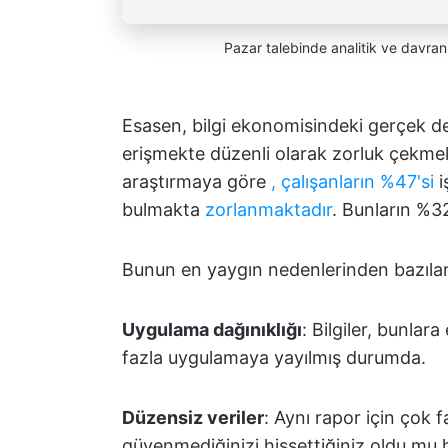
Pazar talebinde analitik ve davran
Esasen, bilgi ekonomisindeki gerçek değ
erişmekte düzenli olarak zorluk çekmek
araştırmaya göre
, çalışanların %47'si
i
bulmakta
zorlanmaktadır
. Bunların %32
Bunun en yaygın nedenlerinden bazıları
Uygulama dağınıklığı
: Bilgiler, bunlar
fazla uygulamaya yayılmış durumda.
Düzensiz veriler
: Aynı rapor için çok 
güvenmediğinizi hissettiğiniz oldu mu h