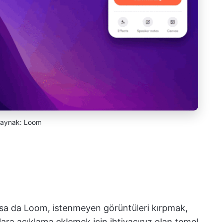
aynak: Loom
asa da Loom, istenmeyen görüntüleri kırpmak,
ara açıklama eklemek için ihtiyacınız olan temel