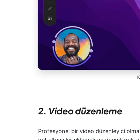
K
2. Video düzenleme
Profesyonel bir video düzenleyici olm
net altyazılar eklemek ve önemli noktal