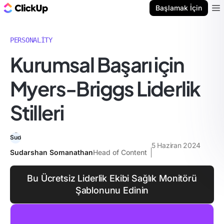
ClickUp Blog
Başlamak İçin
Ope
PERSONALITY
Kurumsal Başarı için
Myers-Briggs Liderlik
Stilleri
5 Haziran 2024
Sudarshan Somanathan
Head of Content
Bu Ücretsiz Liderlik Ekibi Sağlık Monitörü
Şablonunu Edinin