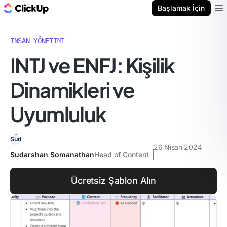
ClickUp Blog
Başlamak İçin
Ope
İNSAN YÖNETIMI
INTJ ve ENFJ: Kişilik
Dinamikleri ve
Uyumluluk
26 Nisan 2024
Sudarshan Somanathan
Head of Content
Ücretsiz Şablon Alın