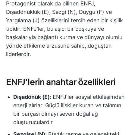
Protagonist olarak da bilinen ENFJ,
Dışadönüklük (E), Sezgi (N), Duygu (F) ve
Yargılama (J) özelliklerini tercih eden bir kişilik
tipidir. ENFJ'ler, bulaşıcı bir coşkuya ve
başkalarıyla bağlantı kurma ve dünyayı olumlu
yönde etkileme arzusuna sahip, doğuştan
liderlerdir.
ENFJ'lerin anahtar özellikleri
Dışadönük (E)
: ENFJ'ler sosyal etkileşimden
enerji alırlar. Güçlü ilişkiler kuran ve takımın
bir parçası olmayı seven doğal ağ
oluşturuculardır
Sezgisel (N)
: Büyük resme ve gelecekteki