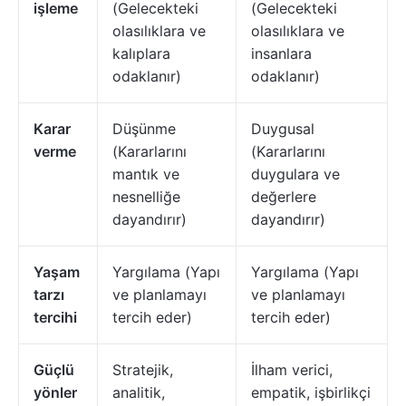
işleme
(Gelecekteki
(Gelecekteki
olasılıklara ve
olasılıklara ve
kalıplara
insanlara
odaklanır)
odaklanır)
Karar
Düşünme
Duygusal
verme
(Kararlarını
(Kararlarını
mantık ve
duygulara ve
nesnelliğe
değerlere
dayandırır)
dayandırır)
Yaşam
Yargılama (Yapı
Yargılama (Yapı
tarzı
ve planlamayı
ve planlamayı
tercihi
tercih eder)
tercih eder)
Güçlü
Stratejik,
İlham verici,
yönler
analitik,
empatik, işbirlikçi