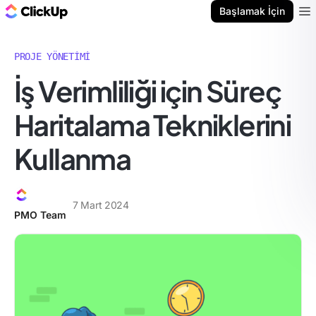
ClickUp Blog
Başlamak İçin
Ope
PROJE YÖNETIMI
İş Verimliliği için Süreç
Haritalama Tekniklerini
Kullanma
7 Mart 2024
PMO Team