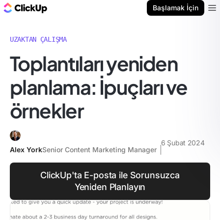
ClickUp Blog
Başlamak İçin
Ope
UZAKTAN ÇALIŞMA
Toplantıları yeniden
planlama: İpuçları ve
örnekler
6 Şubat 2024
Alex York
Senior Content Marketing Manager
ClickUp'ta E-posta ile Sorunsuzca
Yeniden Planlayın