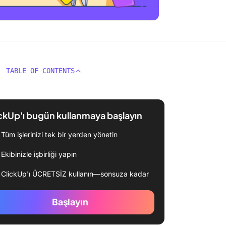
TABLE OF CONTENTS
ckUp'ı bugün kullanmaya başlayın
Tüm işlerinizi tek bir yerden yönetin
Ekibinizle işbirliği yapın
ClickUp'ı ÜCRETSİZ kullanın—sonsuza kadar
Başlayın