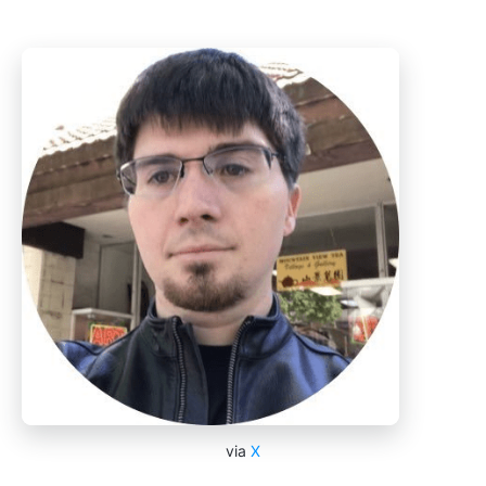
via
X