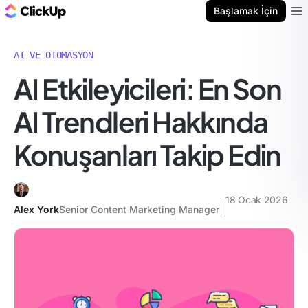
ClickUp Blog
Başlamak İçin
Ope
AI VE OTOMASYON
AI Etkileyicileri: En Son
AI Trendleri Hakkında
Konuşanları Takip Edin
18 Ocak 2026
Alex York
Senior Content Marketing Manager